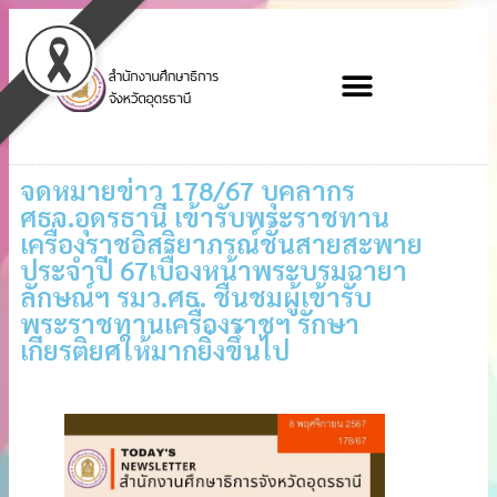
จดหมายข่าว 178/67 บุคลากร
ศธจ.อุดรธานี เข้ารับพระราชทาน
เครื่องราชอิสริยาภรณ์ชั้นสายสะพาย
ประจำปี 67เบื้องหน้าพระบรมฉายา
ลักษณ์ฯ รมว.ศธ. ชื่นชมผู้เข้ารับ
พระราชทานเครื่องราชฯ รักษา
เกียรติยศให้มากยิ่งขึ้นไป