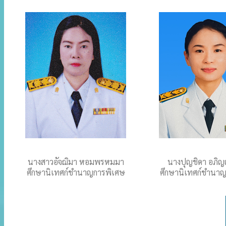
นางสาวอัจฌิมา หอมพรหมมา
นางปุญชิดา อภิญ
ศึกษานิเทศก์ชำนาญการพิเศษ
ศึกษานิเทศก์ชำนา