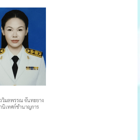
ววิมลพรรณ จันทะยาง
ษานิเทศก์ชำนาญการ