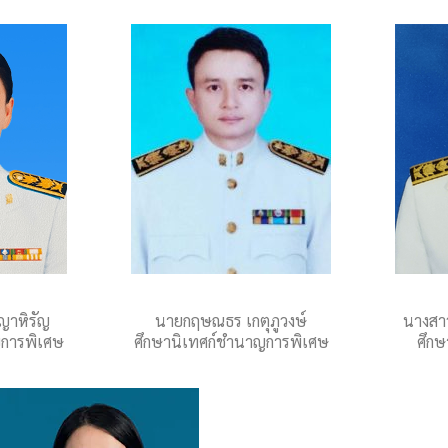
ญาหิรัญ
นายกฤษณธร เกตุภูวงษ์
นางสา
ญการพิเศษ
ศึกษานิเทศก์ชำนาญการพิเศษ
ศึก