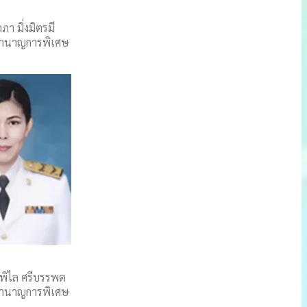
ภา มิ่งมิตรมี
ชำนาญการพิเศษ
พิไล ศรีบรรพต
ชำนาญการพิเศษ